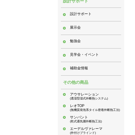
設計サポート
設計サポート
展示会
勉強会
見学会・イベント
補助金情報
その他の商品
アウサレーション
(透湿型湿式外断熱システム)
レオTOP
(無機質発泡系タイル密着外断熱工法)
サンバント
(乾式通気層外断熱工法)
エーデルヴァレーマ
(外付けブラインド)