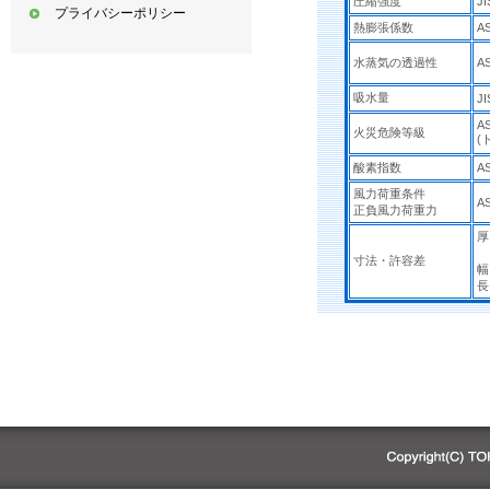
圧縮強度
JI
プライバシーポリシー
熱膨張係数
A
水蒸気の透過性
A
吸水量
JI
A
火災危険等級
(
酸素指数
A
風力荷重条件
A
正負風力荷重力
厚
寸法・許容差
幅
長