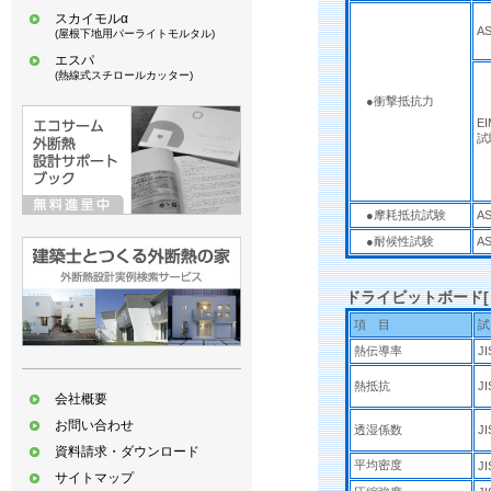
スカイモルα
A
(屋根下地用パーライトモルタル)
エスパ
(熱線式スチロールカッター)
●衝撃抵抗力
EI
試
●摩耗抵抗試験
AS
●耐候性試験
AS
ドライビットボード[
項 目
試
熱伝導率
JI
熱抵抗
JI
会社概要
お問い合わせ
透湿係数
JI
資料請求・ダウンロード
平均密度
JI
サイトマップ