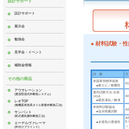
設計サポート
設計サポート
展示会
勉強会
● 材料試験・性
見学会・イベント
補助金情報
試 験
方
その他の商品
米国軍用標準規格
81
●耐カビ／耐菌性
アウサレーション
連邦試験方法-企画
(透湿型湿式外断熱システム)
6
141A
●吸収凍結／解凍
レオTOP
(無機質発泡系タイル密着外断熱工法)
米材料試験協会
A
●塩水噴霧試験
サンバント
(乾式通気層外断熱工法)
A
E
●水蒸気の透過性
エーデルヴァレーマ
ッ
(外付けブラインド)