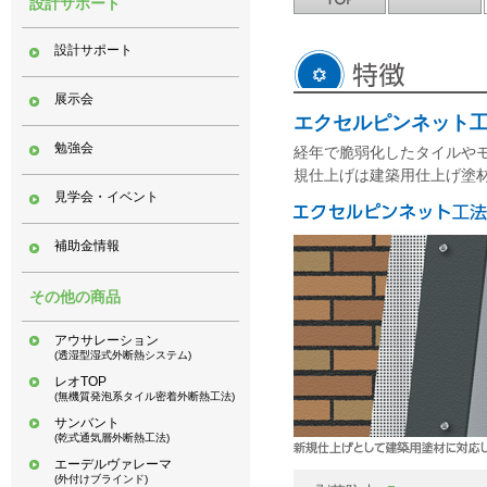
設計サポート
設計サポート
展示会
エクセルピンネット
勉強会
経年で脆弱化したタイルや
規仕上げは建築用仕上げ塗
見学会・イベント
補助金情報
その他の商品
アウサレーション
(透湿型湿式外断熱システム)
レオTOP
(無機質発泡系タイル密着外断熱工法)
サンバント
(乾式通気層外断熱工法)
エーデルヴァレーマ
(外付けブラインド)