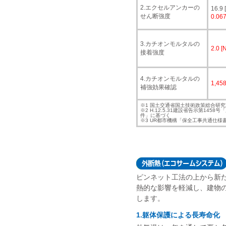
2.エクセルアンカーの
16.9 
せん断強度
0.06
3.カチオンモルタルの
2.0 [
接着強度
4.カチオンモルタルの
1,458
補強効果確認
※1 国土交通省国土技術政策総合研究
※2 H.12.5.31建設省告示第
件」に基づく
※3 UR都市機構「保全工事共通仕
ピンネット工法の上から新
熱的な影響を軽減し、建物
します。
1.躯体保護による長寿命化